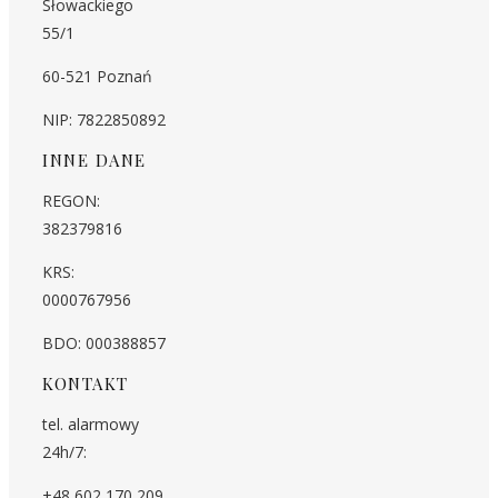
Słowackiego
55/1
60-521 Poznań
NIP: 7822850892
INNE DANE
REGON:
382379816
KRS:
0000767956
BDO: 000388857
KONTAKT
tel. alarmowy
24h/7:
+48 602 170 209