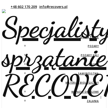
SPRZĄTANIE
POŻARY
POŻARY HALI
ZGONY
SAMOBÓJSTWA
MATERIAŁ BIOLOGICZNY
WYPADKI DROGOWE
ZALANIA