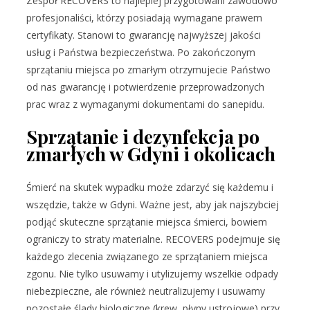
Zespół RECOVERS to najlepiej przygotowani zawodowo
profesjonaliści, którzy posiadają wymagane prawem
certyfikaty. Stanowi to gwarancję najwyższej jakości
usług i Państwa bezpieczeństwa. Po zakończonym
sprzątaniu miejsca po zmarłym otrzymujecie Państwo
od nas gwarancję i potwierdzenie przeprowadzonych
prac wraz z wymaganymi dokumentami do sanepidu.
Sprzątanie i dezynfekcja po
zmarłych w Gdyni i okolicach
Śmierć na skutek wypadku może zdarzyć się każdemu i
wszędzie, także w Gdyni. Ważne jest, aby jak najszybciej
podjąć skuteczne sprzątanie miejsca śmierci, bowiem
ograniczy to straty materialne. RECOVERS podejmuje się
każdego zlecenia związanego ze sprzątaniem miejsca
zgonu. Nie tylko usuwamy i utylizujemy wszelkie odpady
niebezpieczne, ale również neutralizujemy i usuwamy
pozostałe ślady biologiczne (krew, płyny ustrojowe) przy