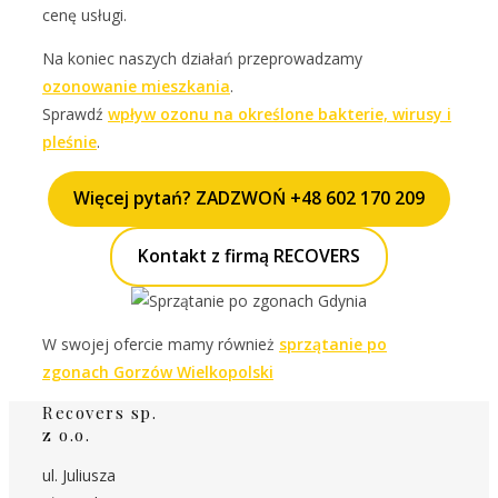
cenę usługi.
Na koniec naszych działań przeprowadzamy
ozonowanie mieszkania
.
Sprawdź
wpływ ozonu na określone bakterie, wirusy i
pleśnie
.
Więcej pytań? ZADZWOŃ +48 602 170 209
Kontakt z firmą RECOVERS
W swojej ofercie mamy również
sprzątanie po
zgonach Gorzów Wielkopolski
Recovers sp.
z o.o.
ul. Juliusza