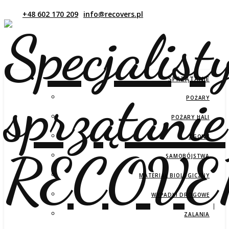
SPRZĄTANIE
POŻARY
POŻARY HALI
ZGONY
SAMOBÓJSTWA
MATERIAŁ BIOLOGICZNY
WYPADKI DROGOWE
ZALANIA