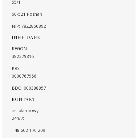
55/1
60-521 Poznań
NIP: 7822850892
INNE DANE
REGON:
382379816
KRS:
0000767956
BDO: 000388857
KONTAKT
tel. alarmowy
24h/7:
+48 602 170 209