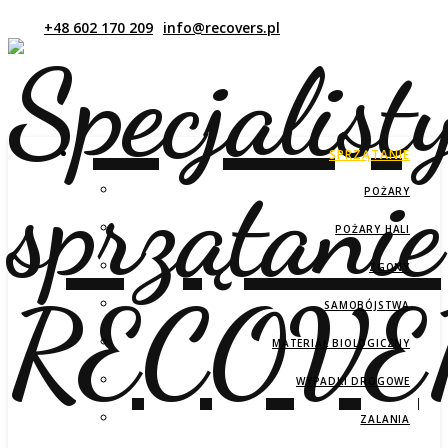
SPRZĄTANIE
POŻARY
POŻARY HALI
ZGONY
SAMOBÓJSTWA
MATERIAŁ BIOLOGICZNY
WYPADKI DROGOWE
ZALANIA