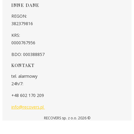
INNE DANE
REGON:
382379816
KRS:
0000767956
BDO: 000388857
KONTAKT
tel. alarmowy
24h/7:
+48 602 170 209
info@recovers.pl
RECOVERS sp. z o.o. 2026 ©