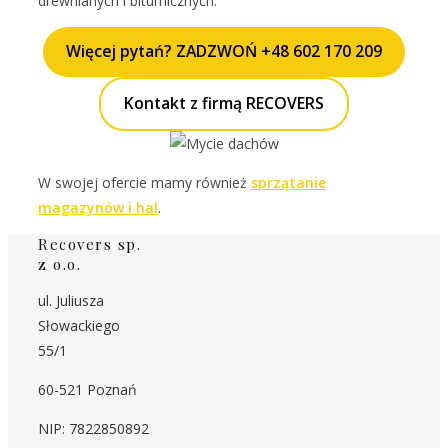
drewnianych i bitumicznych.
Więcej pytań? ZADZWOŃ +48 602 170 209
Kontakt z firmą RECOVERS
W swojej ofercie mamy również
sprzątanie
magazynów i hal
.
Recovers sp.
z o.o.
ul. Juliusza
Słowackiego
55/1
60-521 Poznań
NIP: 7822850892