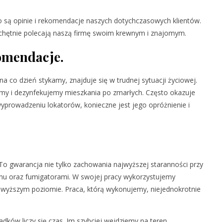
go są opinie i rekomendacje naszych dotychczasowych klientów.
, chętnie polecają naszą firmę swoim krewnym i znajomym.
komendacje.
 co dzień stykamy, znajduje się w trudnej sytuacji życiowej.
jemy i dezynfekujemy mieszkania po zmarłych. Często okazuje
wyprowadzeniu lokatorów, konieczne jest jego opróżnienie i
To gwarancja nie tylko zachowania najwyższej staranności przy
u oraz fumigatorami. W swojej pracy wykorzystujemy
ajwyższym poziomie. Praca, którą wykonujemy, niejednokrotnie
ków liczy się czas. Im szybciej wejdziemy na teren