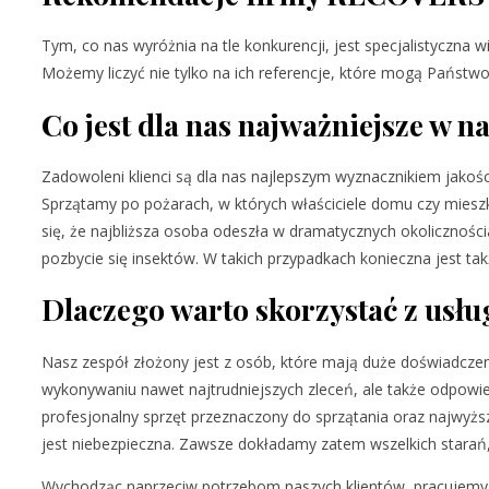
Tym, co nas wyróżnia na tle konkurencji, jest specjalistyczn
Możemy liczyć nie tylko na ich referencje, które mogą Państw
Co jest dla nas najważniejsze w n
Zadowoleni klienci są dla nas najlepszym wyznacznikiem jakośc
Sprzątamy po pożarach, w których właściciele domu czy mieszk
się, że najbliższa osoba odeszła w dramatycznych okoliczności
pozbycie się insektów. W takich przypadkach konieczna jest t
Dlaczego warto skorzystać z us
Nasz zespół złożony jest z osób, które mają duże doświadczen
wykonywaniu nawet najtrudniejszych zleceń, ale także odpo
profesjonalny sprzęt przeznaczony do sprzątania oraz najwyżs
jest niebezpieczna. Zawsze dokładamy zatem wszelkich starań, a
Wychodząc naprzeciw potrzebom naszych klientów, pracujemy w