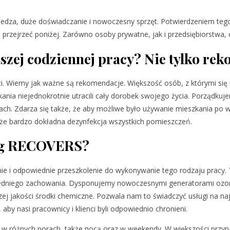
a wiedza, duże doświadczanie i nowoczesny sprzęt. Potwierdzeniem te
o przejrzeć poniżej. Zarówno osoby prywatne, jak i przedsiębiorstwa
aszej codziennej pracy? Nie tylko re
i. Wiemy jak ważne są rekomendacje. Większość osób, z którymi się na
ania niejednokrotnie utracili cały dorobek swojego życia. Porządku
ach. Zdarza się także, że aby możliwe było używanie mieszkania po 
akże bardzo dokładna dezynfekcja wszystkich pomieszczeń.
ług RECOVERS?
ie i odpowiednie przeszkolenie do wykonywanie tego rodzaju pracy. 
wiedniego zachowania. Dysponujemy nowoczesnymi generatorami ozon
zej jakości środki chemiczne. Pozwala nam to świadczyć usługi na n
by nasi pracownicy i klienci byli odpowiednio chronieni.
 różnych porach, także nocą oraz w weekendy. W większości przypad