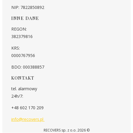
NIP: 7822850892
INNE DANE
REGON:
382379816
KRS:
0000767956
BDO: 000388857
KONTAKT
tel. alarmowy
24h/7:
+48 602 170 209
info@recovers.pl
RECOVERS sp. z o.o. 2026 ©