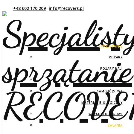
SPRZĄTANIE
POŻARY
POŻARY HALI
ZGONY
SAMOBÓJSTWA
MATERIAŁ BIOLOGICZNY
WYPADKI DROGOWE
ZALANIA