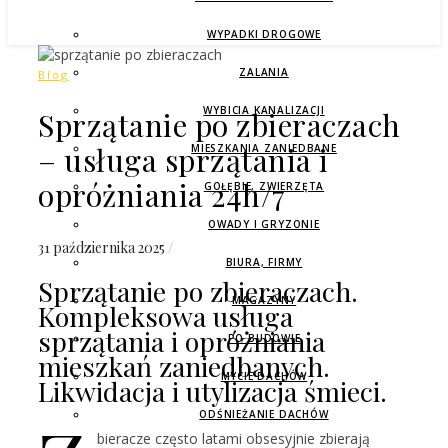
WYPADKI DROGOWE
ZALANIA
Blog
WYBICIA KANALIZACJI
Sprzątanie po zbieraczach
– usługa sprzątania i
MIESZKANIA ZANIEDBANE
opróżniania 24h/7
GOŁĘBIE, ZWIERZĘTA
OWADY I GRYZONIE
31 października 2025
/
BIURA, FIRMY
Sprzątanie po zbieraczach.
MAGAZYNY
Kompleksowa usługa
sprzątania i opróżniania
PO BUDOWIE
mieszkań zaniedbanych.
MYCIE DACHÓW
Likwidacja i utylizacja śmieci.
ODŚNIEŻANIE DACHÓW
bieracze często latami obsesyjnie zbierają