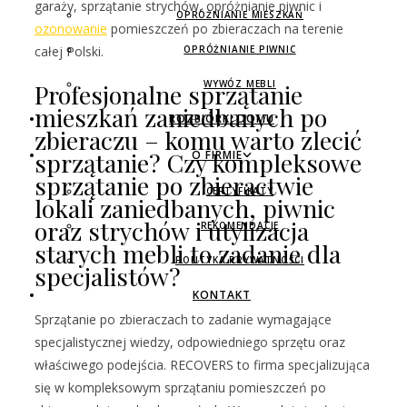
garaży, sprzątanie strychów, opróżnianie piwnic i
OPRÓŻNIANIE MIESZKAŃ
ozonowanie
pomieszczeń po zbieraczach na terenie
OPRÓŻNIANIE PIWNIC
całej Polski.
WYWÓZ MEBLI
Profesjonalne sprzątanie
mieszkań zaniedbanych po
ROZBIÓRKI DOMU
zbieraczu – komu warto zlecić
sprzątanie? Czy kompleksowe
O FIRMIE
sprzątanie po zbieractwie
CERTYFIKATY
lokali zaniedbanych, piwnic
oraz strychów i utylizacja
REKOMENDACJE
starych mebli to zadanie dla
POLITYKA PRYWATNOŚCI
specjalistów?
KONTAKT
Sprzątanie po zbieraczach to zadanie wymagające
specjalistycznej wiedzy, odpowiedniego sprzętu oraz
właściwego podejścia. RECOVERS to firma specjalizująca
się w kompleksowym sprzątaniu pomieszczeń po