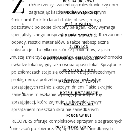
Z
KOSTKA BRUKOWA
różne rzeczy i zaniedbują mieszkanie czy dom
zagracając każdy możliwy kąt kolejnymi
OKNA NA WYSOKOŚCI
śmieciami. Po kilku latach takiej obsesji, mogą
WIEŻE KOŚCIELNE
pozostawić po sobie okropny bałagan, który wymaga
specjalistycznego posprzątania i dezynfekcji. Rozrzucone
WICHURY, NAWAŁNICE
odpady, resztki materiałów, a także niebezpieczne
SUCHY LÓD
substancje – to tylko niektóre z problemów, z jakimi
muszą zmierzyć się mieszkańcy, zarządcy nieruchomości
OZONOWANIE POMIESZCZEŃ
i władze lokalne, gdy taka osoba opuści lokal. Sprzątanie
MIESZKANIA, DOMY
po zbieraczach staje się coraz bardziej powszechnym
problemem, a potrzeba profesjonalnych usług
PRZEDSZKOLA, SZKOŁY
sprzątających rośnie z każdym dniem. Takie skrajnie
HOTELE, RESTAURACJE
zaniedbane mieszkanie wymaga pomocy firmy
sprzątającej, która zajmuje się kompleksowym
MAGAZYNY, HALE
sprzątaniem mieszkań skrajnie zaniedbanych.
KORONAWIRUS
RECOVERS oferuje kompleksowe sprzątanie zagraconych
PRZEPROWADZKI
mieszkań po zbieraczach, opróżnianie zaniedbanych