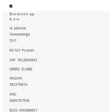
Recovers sp.
z o.o.
ul. Juliusza
Słowackiego
55/1
60-521 Poznań
NIP: 7822850892
INNE DANE
REGON:
382379816
KRS:
0000767956
BDO: 000388857