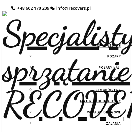
SPRZĄTANIE
POŻARY
POŻARY HALI
ZGONY
SAMOBÓJSTWA
MATERIAŁ BIOLOGICZNY
WYPADKI DROGOWE
ZALANIA